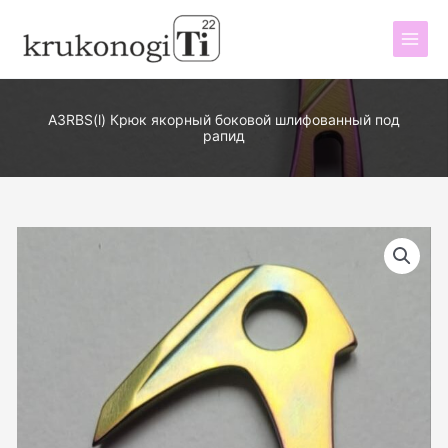
Перейти
к
содержимому
A3RBS(l) Крюк якорный боковой шлифованный под
рапид