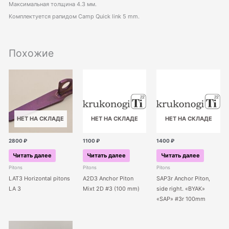
Максимальная толщина 4.3 мм.
Комплектуется рапидом Camp Quick link 5 mm.
Похожие
НЕТ НА СКЛАДЕ
НЕТ НА СКЛАДЕ
НЕТ НА СКЛАДЕ
2800
₽
1100
₽
1400
₽
Читать далее
Читать далее
Читать далее
Pitons
Pitons
Pitons
LAT3 Horizontal pitons
A2D3 Anchor Piton
SAP3r Anchor Piton,
LA 3
Mixt 2D #3 (100 mm)
side right. «BYAK»
«SAP» #3r 100mm