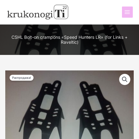
Перейти
к
содержимому
CSHL Bolt-on crampons «Speed Hunters LR» (for Links +
Raveltic)
Распродажа!