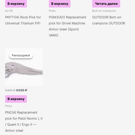
составляла
4100 ₽.
составляла
6000 ₽.
В корзину
В корзину
Читать далее
4600 ₽.
7600 ₽.
Ice fifi
Picks
Bolt-on-crampons
PKFT1(A) Rock Pick for
PGM3(A)V Replacement
OUTDOOR Bolt-on
Universal Titanium FiFi
pick for Grivel Machine
crampons OUTDOOR
Armor steel (Sport)
VARIO
Распродажа!
Распродажа!
Первоначальная
Текущая
5400
₽
4300
₽
цена
цена:
составляла
4300 ₽.
В корзину
5400 ₽.
Picks
PN2(A) Replacement
pick for Petzl Nomic I, II
/ Quark II / Ergo II —
Armor steel