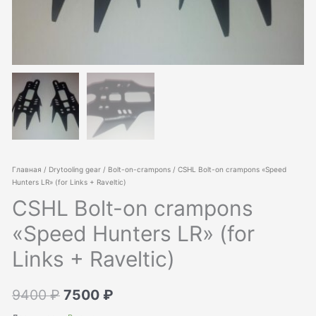
Главная
/
Drytooling gear
/
Bolt-on-crampons
/ CSHL Bolt-on crampons «Speed
Hunters LR» (for Links + Raveltic)
CSHL Bolt-on crampons
«Speed Hunters LR» (for
Links + Raveltic)
Первоначальная
Текущая
9400
₽
7500
₽