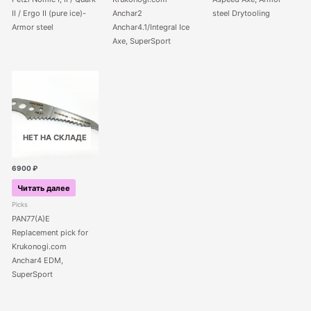
II / Ergo II (pure ice)-
Anchar2
steel Drytooling
Armor steel
Anchar4.1/Integral Ice
Axe, SuperSport
НЕТ НА СКЛАДЕ
6900
₽
Читать далее
Picks
PAN77(A)E
Replacement pick for
Krukonogi.com
Anchar4 EDM,
SuperSport