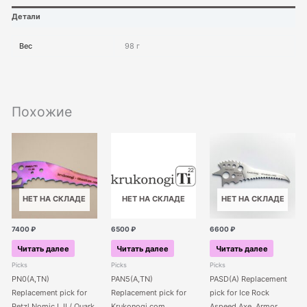
Детали
Вес
98 г
Похожие
НЕТ НА СКЛАДЕ
НЕТ НА СКЛАДЕ
НЕТ НА СКЛАДЕ
7400
₽
6500
₽
6600
₽
Читать далее
Читать далее
Читать далее
Picks
Picks
Picks
PN0(A,TN)
PAN5(A,TN)
PASD(A) Replacement
Replacement pick for
Replacement pick for
pick for Ice Rock
Petzl Nomic I, II / Quark
Krukonogi.com
Aspeed Axe, Armor