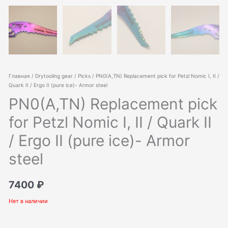
Главная
/
Drytooling gear
/
Picks
/ PN0(A,TN) Replacement pick for Petzl Nomic I, II /
Quark II / Ergo II (pure ice)- Armor steel
PN0(A,TN) Replacement pick
for Petzl Nomic I, II / Quark II
/ Ergo II (pure ice)- Armor
steel
7400
₽
Нет в наличии