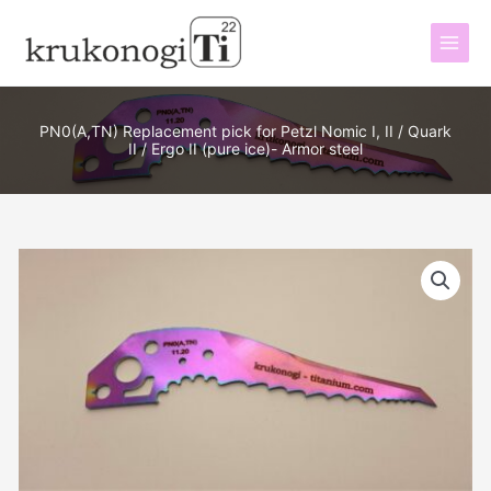
Перейти
к
содержимому
PN0(A,TN) Replacement pick for Petzl Nomic I, II / Quark
II / Ergo II (pure ice)- Armor steel