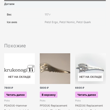
Детали
Вес
117 г
Ice axes
Petzl Ergo, Petzl Nomic, Petzl Quark
Похожие
НЕТ НА СКЛАДЕ
НЕТ НА СКЛАДЕ
7800
₽
5800
₽
6600
₽
Читать далее
В корзину
Читать далее
Picks
Picks
Picks
PDA0(A)-Hammer
PF00(A) Replacement
PASD(A) Replacement