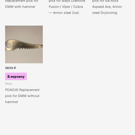
Replacement pick for
pick for Black Diamond
pick for Ice Rock
DMM with hammer
Fusion / Viper / Cobra
Aspeed Axe, Armor
— Armor steel (ice)
steel Drytooling
5800
₽
В корзину
Picks
PDA0(A) Replacement
pick for DMM without
hammer