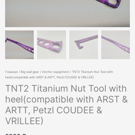
Главная
/
Big wall gear
/
Anchor equipment
/ TNT2 Titanium Nut Tool with
heel(compatible with ARST & ARTT, Petzl COUDEE & VRILLEE)
TNT2 Titanium Nut Tool with
heel(compatible with ARST &
ARTT, Petzl COUDEE &
VRILLEE)