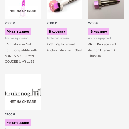
НЕТ НА СКЛАДЕ
2500
₽
2500
₽
2700
₽
Читать далее
В корзину
В корзину
Anchor equipment
Anchor equipment
Anchor equipment
TNT Titanium Nut
ARST Replacement
ARTT Replacement
Tool(compatible with
Anchor Titanium + Steel
Anchor Titanium +
ARST & ARTT, Petzl
Titanium
COUDEE & VRILLEE)
НЕТ НА СКЛАДЕ
2200
₽
Читать далее